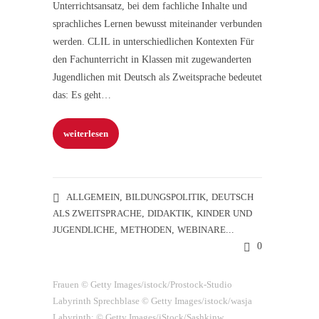
Unterrichtsansatz, bei dem fachliche Inhalte und
sprachliches Lernen bewusst miteinander verbunden
werden. CLIL in unterschiedlichen Kontexten Für
den Fachunterricht in Klassen mit zugewanderten
Jugendlichen mit Deutsch als Zweitsprache bedeutet
das: Es geht…
weiterlesen
ALLGEMEIN
,
BILDUNGSPOLITIK
,
DEUTSCH
ALS ZWEITSPRACHE
,
DIDAKTIK
,
KINDER UND
JUGENDLICHE
,
METHODEN
,
WEBINARE
...
0
Frauen © Getty Images/istock/Prostock-Studio
Labyrinth Sprechblase © Getty Images/istock/wasja
Labyrinth: © Getty Images/iStock/Sashkinw