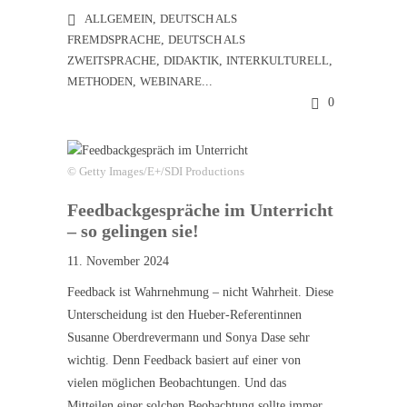
ALLGEMEIN
,
DEUTSCH ALS
FREMDSPRACHE
,
DEUTSCH ALS
ZWEITSPRACHE
,
DIDAKTIK
,
INTERKULTURELL
,
METHODEN
,
WEBINARE
...
0
© Getty Images/E+/SDI Productions
Feedbackgespräche im Unterricht
– so gelingen sie!
11. November 2024
Feedback ist Wahrnehmung – nicht Wahrheit. Diese
Unterscheidung ist den Hueber-Referentinnen
Susanne Oberdrevermann und Sonya Dase sehr
wichtig. Denn Feedback basiert auf einer von
vielen möglichen Beobachtungen. Und das
Mitteilen einer solchen Beobachtung sollte immer