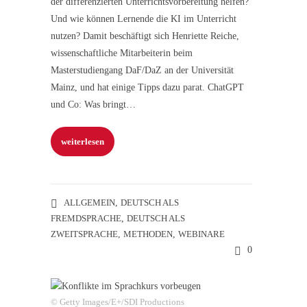
der differenzierten Unterrichtsvorbereitung helfen?
Und wie können Lernende die KI im Unterricht
nutzen? Damit beschäftigt sich Henriette Reiche,
wissenschaftliche Mitarbeiterin beim
Masterstudiengang DaF/DaZ an der Universität
Mainz, und hat einige Tipps dazu parat. ChatGPT
und Co: Was bringt…
weiterlesen
ALLGEMEIN
,
DEUTSCH ALS
FREMDSPRACHE
,
DEUTSCH ALS
ZWEITSPRACHE
,
METHODEN
,
WEBINARE
0
© Getty Images/E+/SDI Productions