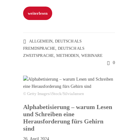
weiterlesen
ALLGEMEIN
,
DEUTSCH ALS
FREMDSPRACHE
,
DEUTSCH ALS
ZWEITSPRACHE
,
METHODEN
,
WEBINARE
0
© Getty Images/iStock/SilviaJansen
Alphabetisierung – warum Lesen
und Schreiben eine
Herausforderung fürs Gehirn
sind
26. April 2024