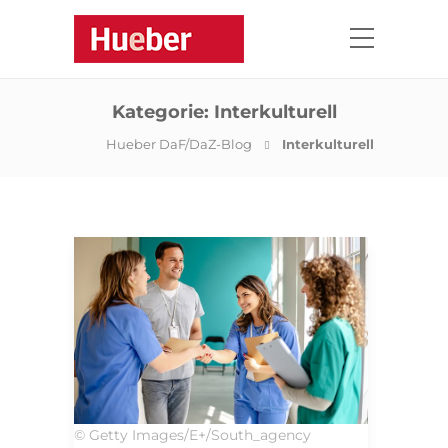
Kategorie:
Interkulturell
Hueber DaF/DaZ-Blog
Interkulturell
© Getty Images/E+/South_agency