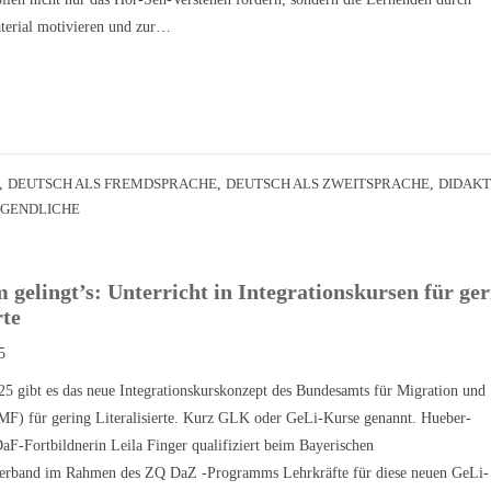
aterial motivieren und zur…
,
DEUTSCH ALS FREMDSPRACHE
,
DEUTSCH ALS ZWEITSPRACHE
,
DIDAKT
UGENDLICHE
gelingt’s: Unterricht in Integrationskursen für ger
rte
5
25 gibt es das neue Integrationskurskonzept des Bundesamts für Migration und
MF) für gering Literalisierte. Kurz GLK oder GeLi-Kurse genannt. Hueber-
aF-Fortbildnerin Leila Finger qualifiziert beim Bayerischen
erband im Rahmen des ZQ DaZ -Programms Lehrkräfte für diese neuen GeLi-