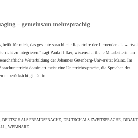
uaging – gemeinsam mehrsprachig
 heißt für mich, das gesamte sprachliche Repertoire der Lernenden als wertvol
erricht zu integrieren.“ sagt Paula Hilker, wissenschaftliche Mitarbeiterin am
senschaftliche Weiterbildung der Johannes Gutenberg-Universität Mainz. Im
rachunterricht dominiert meist eine Unterrichtssprache, die Sprachen der
en unberücksichtigt. Darin…
,
DEUTSCH ALS FREMDSPRACHE
,
DEUTSCH ALS ZWEITSPRACHE
,
DIDAKT
ELL
,
WEBINARE