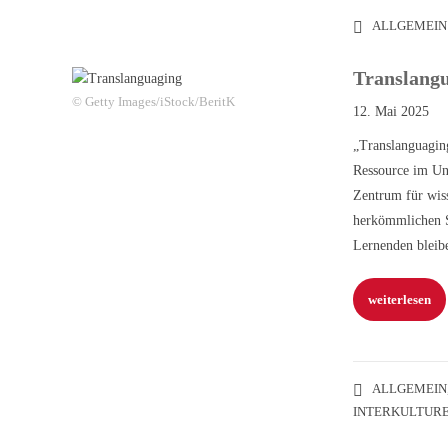
ALLGEMEIN
Translang
© Getty Images/iStock/BeritK
12. Mai 2025
„Translanguaging
Ressource im Unt
Zentrum für wis
herkömmlichen Sp
Lernenden bleib
weiterlesen
ALLGEMEIN
INTERKULTUR