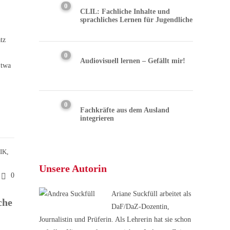
0
CLIL: Fachliche Inhalte und
sprachliches Lernen für Jugendliche
tz
0
Audiovisuell lernen – Gefällt mir!
Etwa
0
Fachkräfte aus dem Ausland
integrieren
IK
,
Unsere Autorin
0
Ariane Suckfüll arbeitet als
che
DaF/DaZ-Dozentin,
Journalistin und Prüferin. Als Lehrerin hat sie schon