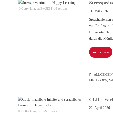
Stresspräv
© Getty Images/E+/SDI Productions
11. Mai 2026
Sprachenlernen s
von Professorin
Universität Berl
durch die Mögli
weiterlesen
ALLGEMEIN
METHODEN
,
W
CLIL: Fach
22. April 2026
© Getty Images/E+/SolStock