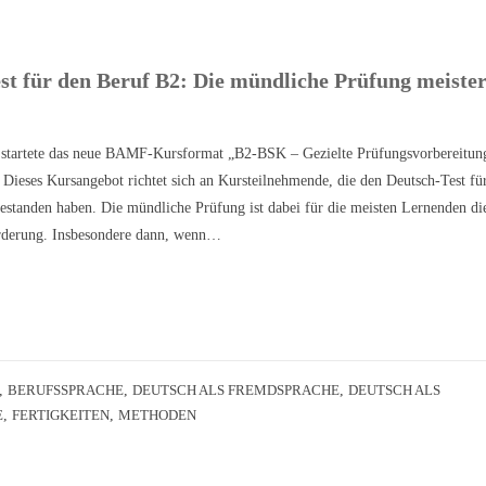
st für den Beruf B2: Die mündliche Prüfung meiste
 startete das neue BAMF-Kursformat „B2-BSK – Gezielte Prüfungsvorbereitun
Dieses Kursangebot richtet sich an Kursteilnehmende, die den Deutsch-Test fü
estanden haben. Die mündliche Prüfung ist dabei für die meisten Lernenden di
rderung. Insbesondere dann, wenn…
,
BERUFSSPRACHE
,
DEUTSCH ALS FREMDSPRACHE
,
DEUTSCH ALS
E
,
FERTIGKEITEN
,
METHODEN