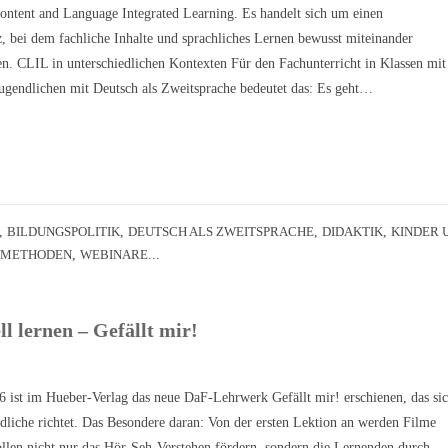
ontent and Language Integrated Learning. Es handelt sich um einen
z, bei dem fachliche Inhalte und sprachliches Lernen bewusst miteinander
n. CLIL in unterschiedlichen Kontexten Für den Fachunterricht in Klassen mit
ugendlichen mit Deutsch als Zweitsprache bedeutet das: Es geht…
,
BILDUNGSPOLITIK
,
DEUTSCH ALS ZWEITSPRACHE
,
DIDAKTIK
,
KINDER 
,
METHODEN
,
WEBINARE
...
l lernen – Gefällt mir!
 ist im Hueber-Verlag das neue DaF-Lehrwerk Gefällt mir! erschienen, das si
ndliche richtet. Das Besondere daran: Von der ersten Lektion an werden Filme
sollen nicht nur das Hör-Seh-Verstehen fördern, sondern die Lernenden durch