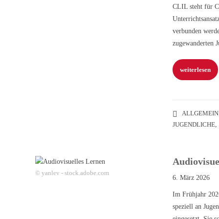
CLIL steht für C
Unterrichtsansat
verbunden werde
zugewanderten J
weiterlesen
ALLGEMEIN
JUGENDLICHE
Audiovisuel
© yanlev - stock.adobe.com
6. März 2026
Im Frühjahr 2026
speziell an Juge
eingesetzt. Sie 