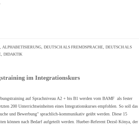
…
,
ALPHABETISIERUNG
,
DEUTSCH ALS FREMDSPRACHE
,
DEUTSCH ALS
E
,
DIDAKTIK
training im Integrationskurs
bungstraining auf Sprachniveau A2 + bis B1 werden vom BAMF als fester
letzten 200 Unterrichtseinheiten eines Integrationskurses empfohlen. So soll das
uche und Bewerbung“ sprachlich-kommunikativ geübt werden. Diese 15
eiten können nach Bedarf aufgeteilt werden. Hueber-Referent Dezső Kónya, der