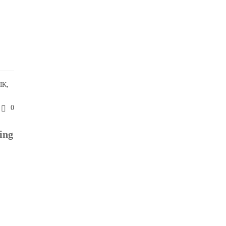
IK
,
0
ing