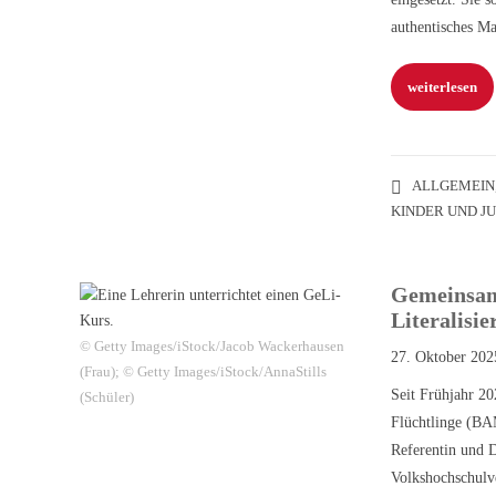
authentisches M
weiterlesen
ALLGEMEIN
KINDER UND J
Gemeinsam 
Literalisie
© Getty Images/iStock/Jacob Wackerhausen
27. Oktober 202
(Frau); © Getty Images/iStock/AnnaStills
Seit Frühjahr 20
(Schüler)
Flüchtlinge (BA
Referentin und D
Volkshochschulv