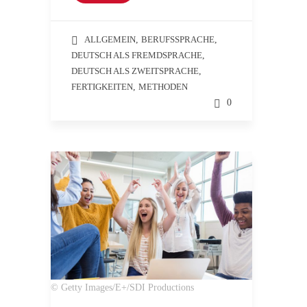
ALLGEMEIN
,
BERUFSSPRACHE
,
DEUTSCH ALS FREMDSPRACHE
,
DEUTSCH ALS ZWEITSPRACHE
,
FERTIGKEITEN
,
METHODEN
0
© Getty Images/E+/SDI Productions