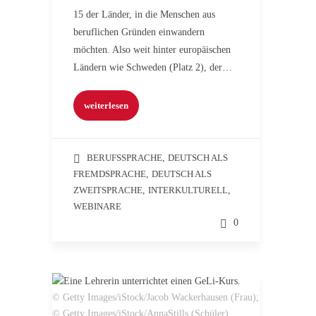
15 der Länder, in die Menschen aus
beruflichen Gründen einwandern
möchten. Also weit hinter europäischen
Ländern wie Schweden (Platz 2), der…
weiterlesen
BERUFSSPRACHE
,
DEUTSCH ALS
FREMDSPRACHE
,
DEUTSCH ALS
ZWEITSPRACHE
,
INTERKULTURELL
,
WEBINARE
0
© Getty Images/iStock/Jacob Wackerhausen (Frau);
© Getty Images/iStock/AnnaStills (Schüler)