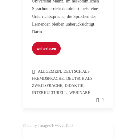
Universität Mainz. Im herkömmlichen
Sprachunterricht dominiert meist eine
Unterrichtssprache, die Sprachen der
Lernenden bleiben unberücksichtigt.
Darin…
weiterlesen
ALLGEMEIN
,
DEUTSCH ALS
FREMDSPRACHE
,
DEUTSCH ALS
ZWEITSPRACHE
,
DIDAKTIK
,
INTERKULTURELL
,
WEBINARE
1
© Getty Images/E+/KvdB50