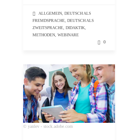
ALLGEMEIN
,
DEUTSCH ALS
FREMDSPRACHE
,
DEUTSCH ALS
ZWEITSPRACHE
,
DIDAKTIK
,
METHODEN
,
WEBINARE
0
© yanlev - stock.adobe.com