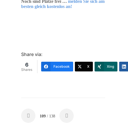
Noch sind Plätze frei …
melden Sie sich am
besten gleich kostenlos an!
Share via:
6
Facebook
X
Xing
Shares
109
/ 138