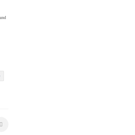
 und
e