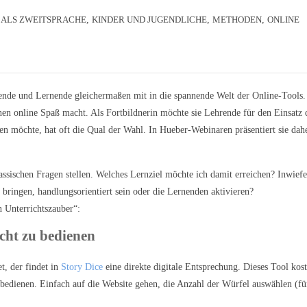
 ALS ZWEITSPRACHE
,
KINDER UND JUGENDLICHE
,
METHODEN
,
ONLINE
nde und Lernende gleichermaßen mit in die spannende Welt der Online-Tools.
rnen online Spaß macht. Als Fortbildnerin möchte sie Lehrende für den Einsatz 
ten möchte, hat oft die Qual der Wahl. In Hueber-Webinaren präsentiert sie dah
assischen Fragen stellen. Welches Lernziel möchte ich damit erreichen? Inwief
bringen, handlungsorientiert sein oder die Lernenden aktivieren?
n Unterrichtszauber“:
icht zu bedienen
t, der findet in
Story Dice
eine direkte digitale Entsprechung. Dieses Tool kost
 zu bedienen. Einfach auf die Website gehen, die Anzahl der Würfel auswählen (fü