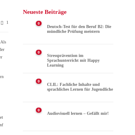
Neueste Beiträge
1
0
Deutsch-Test für den Beruf B2: Die
mündliche Prüfung meistern
 Als
der
0
Stressprävention im
er
Sprachunterricht mit Happy
Learning
ern
0
CLIL: Fachliche Inhalte und
sprachliches Lernen für Jugendliche
0
Audiovisuell lernen – Gefällt mir!
et
nf