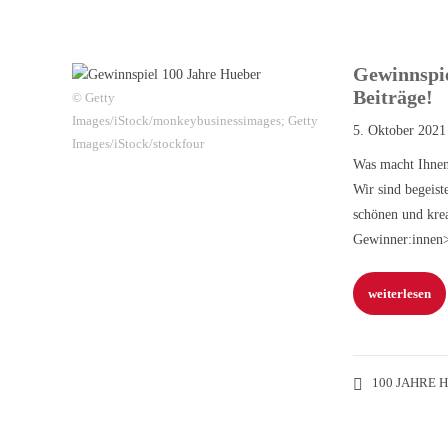
Gewinnspie
Beiträge!
© Getty
Images/iStock/monkeybusinessimages; Getty
5. Oktober 2021
Images/iStock/stockfour
Was macht Ihnen
Wir sind begeist
schönen und krea
Gewinner:innen
weiterlesen
100 JAHRE 