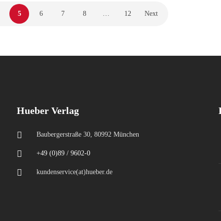
5
6
7
8
…
12
Next
Hueber Verlag
Baubergerstraße 30, 80992 München
+49 (0)89 / 9602-0
kundenservice(at)hueber.de