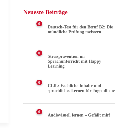
Neueste Beiträge
0
Deutsch-Test für den Beruf B2: Die
mündliche Prüfung meistern
0
Stressprävention im
Sprachunterricht mit Happy
Learning
0
CLIL: Fachliche Inhalte und
sprachliches Lernen für Jugendliche
0
Audiovisuell lernen – Gefällt mir!