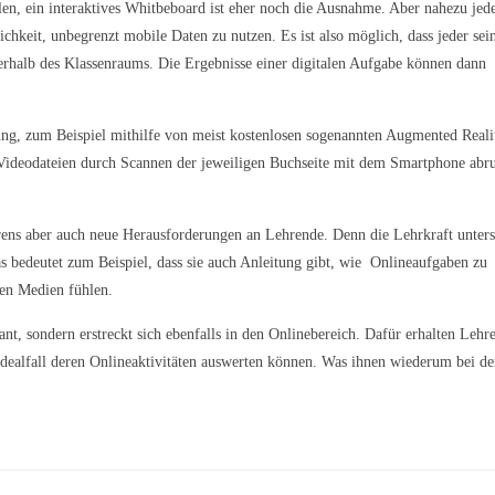
len, ein interaktives Whitbeboard ist eher noch die Ausnahme. Aber nahezu jed
chkeit, unbegrenzt mobile Daten zu nutzen. Es ist also möglich, dass jeder sei
ßerhalb des Klassenraums. Die Ergebnisse einer digitalen Aufgabe können dann
ng, zum Beispiel mithilfe von meist kostenlosen sogenannten Augmented Reali
Videodateien durch Scannen der jeweiligen Buchseite mit dem Smartphone abr
rens aber auch neue Herausforderungen an Lehrende. Denn die Lehrkraft unters
s bedeutet zum Beispiel, dass sie auch Anleitung gibt, wie Onlineaufgaben zu
len Medien fühlen.
nt, sondern erstreckt sich ebenfalls in den Onlinebereich. Dafür erhalten Lehr
 Idealfall deren Onlineaktivitäten auswerten können. Was ihnen wiederum bei de