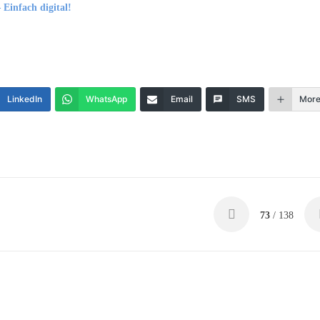
 Einfach digital!
LinkedIn
WhatsApp
Email
SMS
Mor
73
/ 138