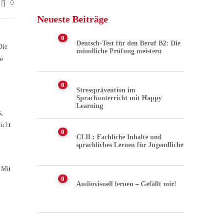
0
Neueste Beiträge
0
Deutsch-Test für den Beruf B2: Die
Die
mündliche Prüfung meistern
ie
0
Stressprävention im
Sprachunterricht mit Happy
Learning
s,
icht
0
CLIL: Fachliche Inhalte und
sprachliches Lernen für Jugendliche
 Mit
0
Audiovisuell lernen – Gefällt mir!