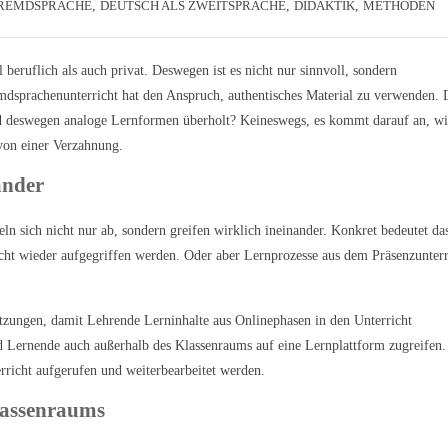
FREMDSPRACHE
,
DEUTSCH ALS ZWEITSPRACHE
,
DIDAKTIK
,
METHODEN
beruflich als auch privat. Deswegen ist es nicht nur sinnvoll, sondern
mdsprachenunterricht hat den Anspruch, authentisches Material zu verwenden. 
ind deswegen analoge Lernformen überholt? Keineswegs, es kommt darauf an, w
 von einer Verzahnung.
ander
n sich nicht nur ab, sondern greifen wirklich ineinander. Konkret bedeutet da
cht wieder aufgegriffen werden. Oder aber Lernprozesse aus dem Präsenzunterr
setzungen, damit Lehrende Lerninhalte aus Onlinephasen in den Unterricht
nd Lernende auch außerhalb des Klassenraums auf eine Lernplattform zugreifen.
rricht aufgerufen und weiterbearbeitet werden.
lassenraums