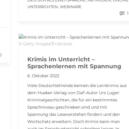
,
,
DEUTSCH ALS ZWEITSPRACHE
METHODEN
ONLINE
,
UNTERRICHTEN
WEBINARE
1
© Getty Images/E+/alvarez
0
Krimis im Unterricht –
Sprachenlernen mit Spannung
6. Oktober 2022
Viele Deutschlehrende kennen die Lernkrimis aus
dem Hueber-Verlag von DaF-Autor Urs Luger:
Kriminalgeschichten, die für ein bestimmtes
Sprachniveau geschrieben sind und mit
Spannung das Leseverstehen fördern und den
Wortschatz erweitern. Doch Krimis kann man
auch im Sprachunterricht schreiben lassen. In