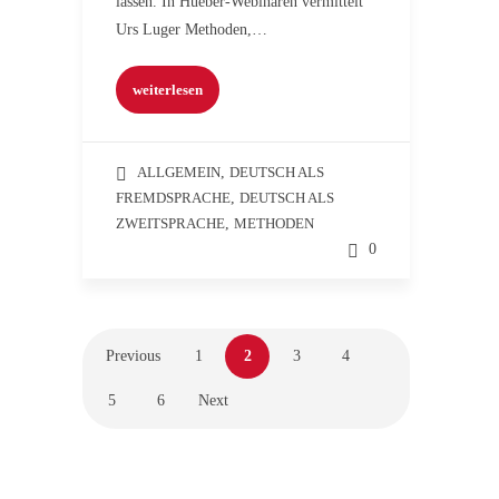
lassen. In Hueber-Webinaren vermittelt
Urs Luger Methoden,…
weiterlesen
ALLGEMEIN
,
DEUTSCH ALS
FREMDSPRACHE
,
DEUTSCH ALS
ZWEITSPRACHE
,
METHODEN
0
Previous
1
2
3
4
5
6
Next