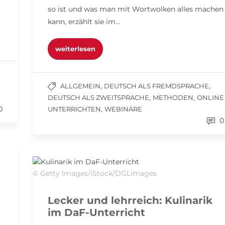
so ist und was man mit Wortwolken alles machen
kann, erzählt sie im…
weiterlesen
,
,
ALLGEMEIN
DEUTSCH ALS FREMDSPRACHE
,
,
DEUTSCH ALS ZWEITSPRACHE
METHODEN
ONLINE
0
,
UNTERRICHTEN
WEBINARE
0
© Getty Images/iStock/DGLimages
Lecker und lehrreich: Kulinarik
im DaF-Unterricht