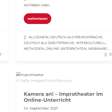
Vorlieben oder…
weiterlesen
,
,
ALLGEMEIN
DEUTSCH ALS FREMDSPRACHE
,
,
DEUTSCH ALS ZWEITSPRACHE
INTERKULTURELL
,
,
...
METHODEN
ONLINE UNTERRICHTEN
WEBINARE
0
0
© Getty Images/iStock/Varunyu
Kamera an! – Improtheater im
Online-Unterricht
24. September 2021