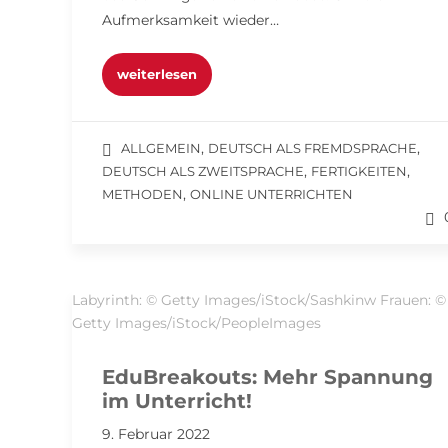
Aufmerksamkeit wieder…
weiterlesen
,
,
ALLGEMEIN
DEUTSCH ALS FREMDSPRACHE
,
,
DEUTSCH ALS ZWEITSPRACHE
FERTIGKEITEN
,
METHODEN
ONLINE UNTERRICHTEN
Labyrinth: © Getty Images/iStock/Sashkinw Frauen: ©
Getty Images/iStock/PeopleImages
EduBreakouts: Mehr Spannung
im Unterricht!
9. Februar 2022