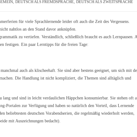
GEMEIN
,
DEUTSCH ALS FREMDSPRACHE
,
DEUTSCH ALS ZWEITSPRACHE
rferien für viele Sprachlernende leider oft auch die Zeit des Vergessens.
icht nahtlos an den Stand davor anknüpfen.
grammatik zu vertiefen. Verständlich, schließlich braucht es auch Lernpausen. 
n festigen. Ein paar Lerntipps für die freien Tage:
 manchmal auch als klischeehaft. Sie sind aber bestens geeignet, um sich mit de
machen. Die Handlung ist nicht kompliziert, die Themen sind alltäglich und
 lang und sind in leicht verdaulichen Häppchen konsumierbar. Sie stehen oft 
ing-Portalen zur Verfügung und haben so natürlich den Vorteil, dass Lernende
n beliebtesten deutschen Vorabendserien, die regelmäßig wiederholt werden,
beide mit Auszeichnungen bedacht).