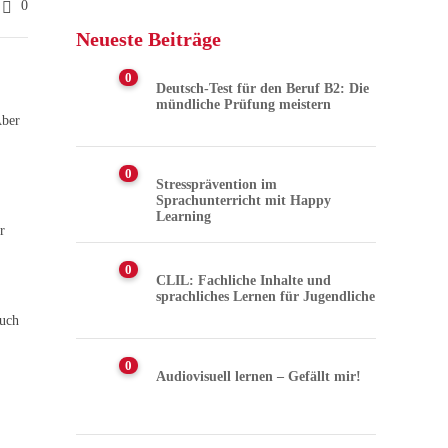
0
Neueste Beiträge
0
Deutsch-Test für den Beruf B2: Die
mündliche Prüfung meistern
Aber
0
Stressprävention im
Sprachunterricht mit Happy
Learning
r
0
CLIL: Fachliche Inhalte und
sprachliches Lernen für Jugendliche
auch
0
Audiovisuell lernen – Gefällt mir!