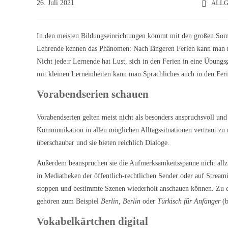
26. Juli 2021
ALL
In den meisten Bildungseinrichtungen kommt mit den großen Somme
Lehrende kennen das Phänomen: Nach längeren Ferien kann man n
Nicht jede:r Lernende hat Lust, sich in den Ferien in eine Übungs
mit kleinen Lerneinheiten kann man Sprachliches auch in den Ferie
Vorabendserien schauen
Vorabendserien gelten meist nicht als besonders anspruchsvoll und
Kommunikation in allen möglichen Alltagssituationen vertraut zu 
überschaubar und sie bieten reichlich Dialoge.
Außerdem beanspruchen sie die Aufmerksamkeitsspanne nicht allzu
in Mediatheken der öffentlich-rechtlichen Sender oder auf Stream
stoppen und bestimmte Szenen wiederholt anschauen können. Zu de
gehören zum Beispiel
Berlin, Berlin
oder
Türkisch für Anfänger
(
Vokabelkärtchen digital