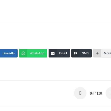
LinkedIn
WhatsApp
Email
SMS
Mor
94
/ 138