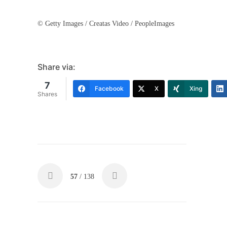
© Getty Images / Creatas Video / PeopleImages
Share via:
7
Facebook
X
Xing
Shares
57
/ 138