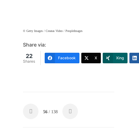
© Getty Images / Creatas Video / PeopleImages
Share via:
22
Facebook
X
Xing
Shares
56
/ 138