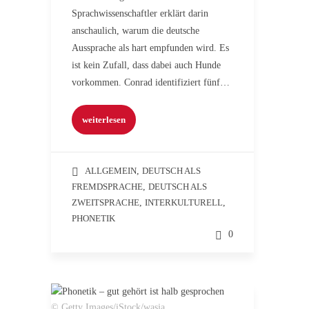
Sprachwissenschaftler erklärt darin
anschaulich, warum die deutsche
Aussprache als hart empfunden wird. Es
ist kein Zufall, dass dabei auch Hunde
vorkommen. Conrad identifiziert fünf…
weiterlesen
ALLGEMEIN
,
DEUTSCH ALS
FREMDSPRACHE
,
DEUTSCH ALS
ZWEITSPRACHE
,
INTERKULTURELL
,
PHONETIK
0
© Getty Images/iStock/wasja