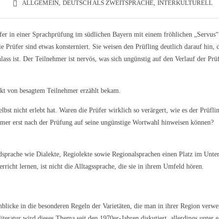
ALLGEMEIN
,
DEUTSCH ALS ZWEITSPRACHE
,
INTERKULTURELL
er in einer Sprachprüfung im südlichen Bayern mit einem fröhlichen „Servus“
e Prüfer sind etwas konsterniert. Sie weisen den Prüfling deutlich darauf hin, 
lass ist. Der Teilnehmer ist nervös, was sich ungünstig auf den Verlauf der Pr
rekt von besagtem Teilnehmer erzählt bekam.
elbst nicht erlebt hat. Waren die Prüfer wirklich so verärgert, wie es der Prüfli
hmer erst nach der Prüfung auf seine ungünstige Wortwahl hinweisen können?
rdsprache wie Dialekte, Regiolekte sowie Regionalsprachen einen Platz im Unter
richt lernen, ist nicht die Alltagssprache, die sie in ihrem Umfeld hören.
nblicke in die besonderen Regeln der Varietäten, die man in ihrer Region verwe
iteratur wird dieses Thema seit den 1970er-Jahren diskutiert, allerdings unter 