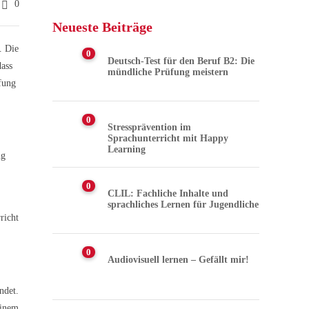
0
Neueste Beiträge
. Die
0
Deutsch-Test für den Beruf B2: Die
dass
mündliche Prüfung meistern
üfung
0
Stressprävention im
Sprachunterricht mit Happy
Learning
ng
0
CLIL: Fachliche Inhalte und
sprachliches Lernen für Jugendliche
richt
0
Audiovisuell lernen – Gefällt mir!
ndet.
einem