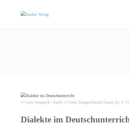
© Getty Images/E+/kali9; © Getty Images/iStock/Tuned_In; © Thi
Dialekte im Deutschunterric