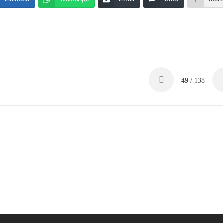
49
/ 138