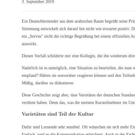
3. September 2019
Ein Deutschlernender aus dem arabischen Raum begrüßt seine Prüf
Stimmung entwickelt sich darauf hin nicht wie erwartet positiv. Di
ein „Servus“ nicht die richtige Begrüßung bei einem offiziellen An
auswirkt.
Diesen Vorfall schilderte mir eine Kollegin, die ihn wiederum di
Natürlich ist es unmöglich, eine Situation zu beurteilen, die man s
empfand? Hätten sie souveräner reagieren können und den Teilne
Müßig, darüber zu diskutieren.
Diese Geschichte zeigt aber, dass Varietäten der deutschen Standa
verdient haben. Denn das, was die meisten Kursteilnehmer im Unter
Varietäten sind Teil der Kultur
Dafür sind Lernende sehr sensibel. Oft wünschen sie sich mehr Ei
Einfach, weil es die Kommunikation erleichtert. Auch in der Fachl