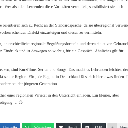
. Wer also den Lernenden diese Varietäten vermittelt, sensibilisiert sie auch
 orientieren sich zu Recht an der Standardsprache, da sie überregional verwen
 vorherrschenden Dialekt einzusteigen und diesen zu vermitteln.
eich, unterschiedliche regionale Begrüßungsformeln und deren situativen Gebrauc
 Eindruck und ist deswegen so wichtig für ein Gespräch. Ähnliches gilt für
decken, sind Kurzfilme, Serien und Songs. Das macht es Lehrenden leichter, de
kt seiner Region. Für jede Region in Deutschland lässt sich hier etwas finden.
sondere bei der jüngeren Generation.
r einer regionalen Varietät in den Unterricht einladen. Ein kleiner, aber
tändigung … 😉
LinkedIn
WhatsApp
Email
SMS
Mor