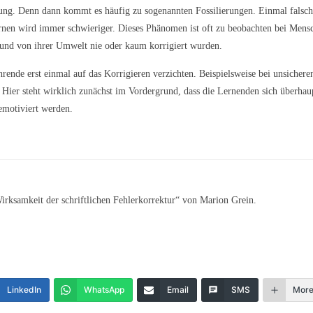
sung. Denn dann kommt es häufig zu sogenannten Fossilierungen. Einmal falsch
ernen wird immer schwieriger. Dieses Phänomen ist oft zu beobachten bei Mens
n und von ihrer Umwelt nie oder kaum korrigiert wurden.
hrende erst einmal auf das Korrigieren verzichten. Beispielsweise bei unsichere
 Hier steht wirklich zunächst im Vordergrund, dass die Lernenden sich überhau
emotiviert werden.
rksamkeit der schriftlichen Fehlerkorrektur“ von Marion Grein.
LinkedIn
WhatsApp
Email
SMS
Mor