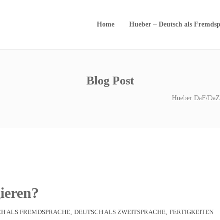
Home
Hueber – Deutsch als Fremdsp
Blog Post
Hueber DaF/DaZ
gieren?
H ALS FREMDSPRACHE
,
DEUTSCH ALS ZWEITSPRACHE
,
FERTIGKEITEN