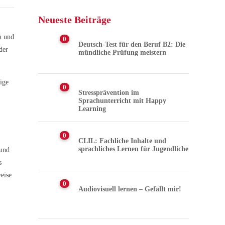
Neueste Beiträge
n und
0
Deutsch-Test für den Beruf B2: Die
der
mündliche Prüfung meistern
ige
0
Stressprävention im
Sprachunterricht mit Happy
Learning
0
CLIL: Fachliche Inhalte und
sprachliches Lernen für Jugendliche
 und
s
weise
0
Audiovisuell lernen – Gefällt mir!