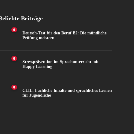
Beliebte Beiträge
0
Deutsch-Test für den Beruf B2: Die mündliche
Prüfung meistern
0
Stressprävention im Sprachunterricht mit
Happy Learning
0
CLIL: Fachliche Inhalte und sprachliches Lernen
für Jugendliche
7.4K
Views
103
Shares