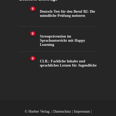
0
Deutsch-Test für den Beruf B2: Die
mündliche Prüfung meistern
0
Stressprävention im
Sprachunterricht mit Happy
Learning
0
CLIL: Fachliche Inhalte und
sprachliches Lernen für Jugendliche
11.1K
Views
101
Shares
© Hueber Verlag. |
Datenschutz
|
Impressum
|